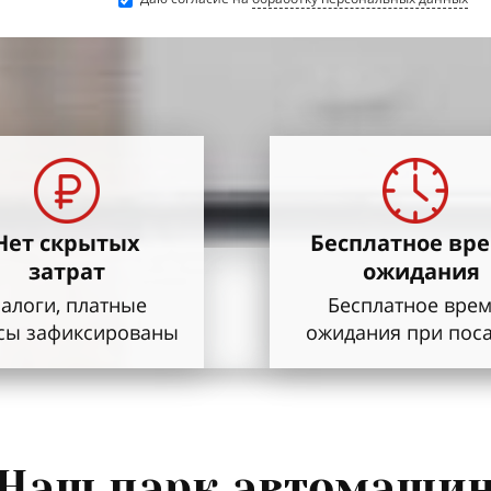
Нет скрытых
Бесплатное
вр
з
атрат
ожидания
алоги, платные
Бесплатное вре
сы зафиксированы
ожидания
при пос
Наш парк автомаши