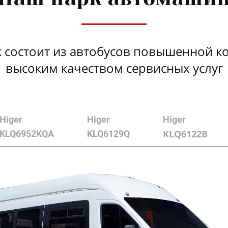
 состоит из автобусов повышенной к
высоким качеством сервисных услуг
Higer
Higer
Higer
KLQ
6122B
KLQ6952KQA
KLQ6129Q