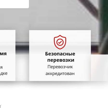
емя
Безопасные
перевозки
Перевозчик
мя
адке
аккредитован
н