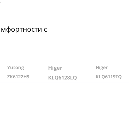
омфортности с
Yutong
Higer
Higer
ZK6122H9
KLQ6119TQ
KLQ6128LQ