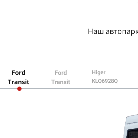
Наш автопарк
Ford
Ford
Higer
Transit
KLQ6928Q
Transit